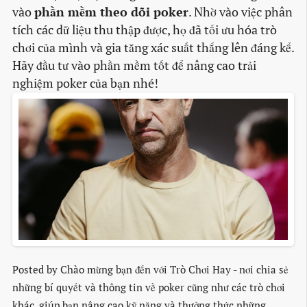
vào
phần mềm theo dõi poker
. Nhờ vào việc phân
tích các dữ liệu thu thập được, họ đã tối ưu hóa trò
chơi của mình và gia tăng xác suất thắng lên đáng kể.
Hãy đầu tư vào phần mềm tốt để nâng cao trải
nghiệm poker của bạn nhé!
Posted by
Chào mừng bạn đến với Trò Chơi Hay - nơi chia sẻ
những bí quyết và thông tin về poker cũng như các trò chơi
khác, giúp bạn nâng cao kỹ năng và thưởng thức những