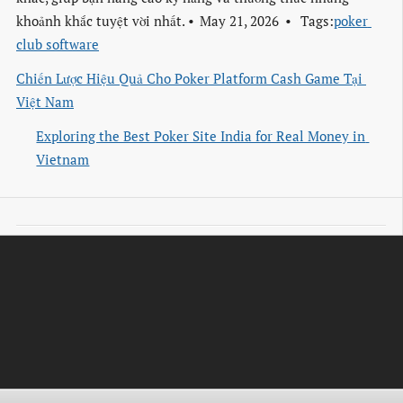
khoảnh khắc tuyệt vời nhất.
May 21, 2026
Tags:
poker 
club software
Chiến Lược Hiệu Quả Cho Poker Platform Cash Game Tại 
Việt Nam
Exploring the Best Poker Site India for Real Money in 
Vietnam