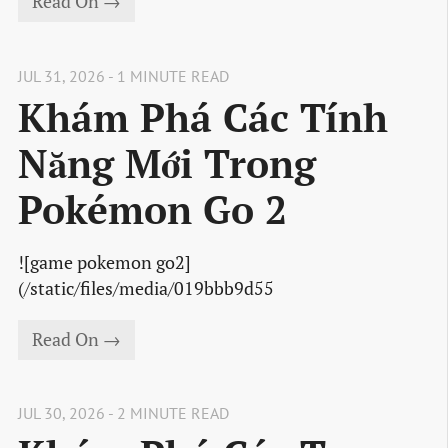
Read On →
JUL 31, 2026 - 1 MINUTE READ
Khám Phá Các Tính
Năng Mới Trong
Pokémon Go 2
![game pokemon go2]
(/static/files/media/019bbb9d55
Read On →
JUL 30, 2026 - 2 MINUTE READ