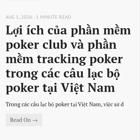
AUG 5, 2026 - 1 MINUTE READ
Lợi ích của phần mềm
poker club và phần
mềm tracking poker
trong các câu lạc bộ
poker tại Việt Nam
Trong các câu lạc bộ poker tại Việt Nam, việc sử d
Read On →