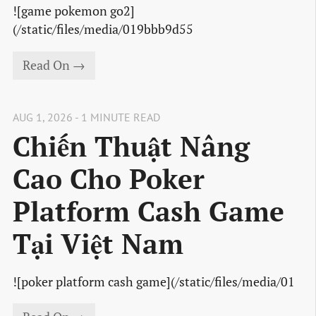
![game pokemon go2]
(/static/files/media/019bbb9d55
Read On →
AUG 1, 2026 - 1 MINUTE READ
Chiến Thuật Nâng
Cao Cho Poker
Platform Cash Game
Tại Việt Nam
![poker platform cash game](/static/files/media/01