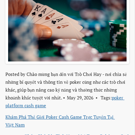
Posted by
Chào mừng bạn đến với Trò Chơi Hay - nơi chia sẻ
những bí quyết và thông tin về poker cũng như các trò chơi
khác, giúp bạn nâng cao kỹ năng và thưởng thức những
khoảnh khắc tuyệt vời nhất.
May 29, 2026
Tags:
poker 
platform cash game
Khám Phá Thế Giới Poker Cash Game Trực Tuyến Tại 
Việt Nam