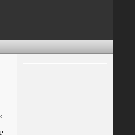
để
ệp