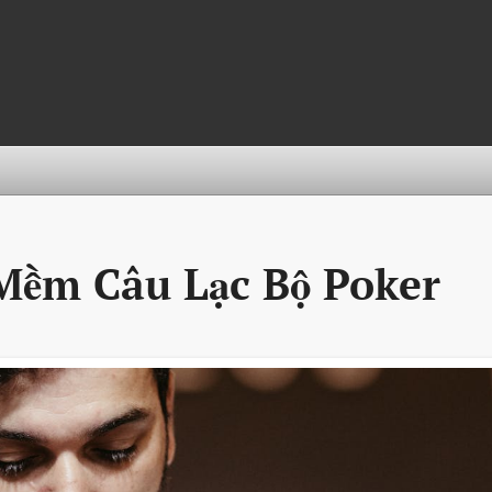
 Mềm Câu Lạc Bộ Poker