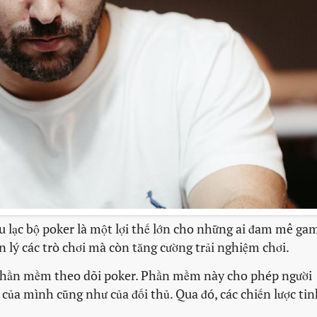
u lạc bộ poker là một lợi thế lớn cho những ai đam mê ga
 lý các trò chơi mà còn tăng cường trải nghiệm chơi.
 phần mềm theo dõi poker. Phần mềm này cho phép người
của mình cũng như của đối thủ. Qua đó, các chiến lược ti