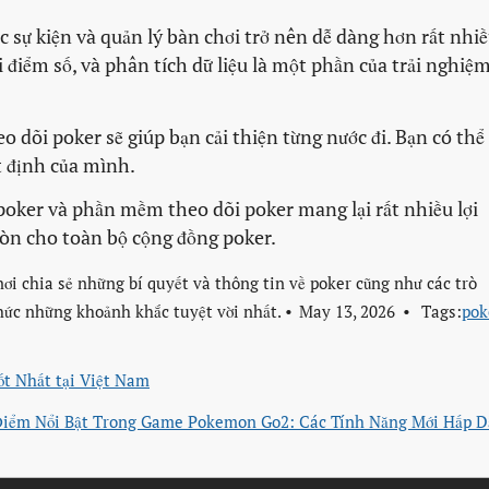
 sự kiện và quản lý bàn chơi trở nên dễ dàng hơn rất nhiề
điểm số, và phân tích dữ liệu là một phần của trải nghiệ
 dõi poker sẽ giúp bạn cải thiện từng nước đi. Bạn có thể
t định của mình.
poker và phần mềm theo dõi poker mang lại rất nhiều lợi
còn cho toàn bộ cộng đồng poker.
ơi chia sẻ những bí quyết và thông tin về poker cũng như các trò
hức những khoảnh khắc tuyệt vời nhất.
May 13, 2026
Tags:
pok
t Nhất tại Việt Nam
iểm Nổi Bật Trong Game Pokemon Go2: Các Tính Năng Mới Hấp D