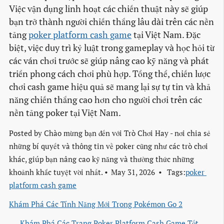
Việc vận dụng linh hoạt các chiến thuật này sẽ giúp
bạn trở thành người chiến thắng lâu dài trên các nền
tảng
poker platform cash game
tại Việt Nam. Đặc
biệt, việc duy trì kỷ luật trong gameplay và học hỏi từ
các ván chơi trước sẽ giúp nâng cao kỹ năng và phát
triển phong cách chơi phù hợp. Tổng thể, chiến lược
chơi cash game hiệu quả sẽ mang lại sự tự tin và khả
năng chiến thắng cao hơn cho người chơi trên các
nền tảng poker tại Việt Nam.
Posted by
Chào mừng bạn đến với Trò Chơi Hay - nơi chia sẻ
những bí quyết và thông tin về poker cũng như các trò chơi
khác, giúp bạn nâng cao kỹ năng và thưởng thức những
khoảnh khắc tuyệt vời nhất.
May 31, 2026
Tags:
poker 
platform cash game
Khám Phá Các Tính Năng Mới Trong Pokémon Go 2
Khám Phá Các Trang Poker Platform Cash Game Tốt 