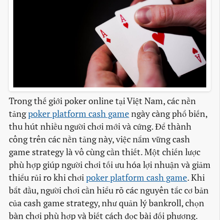
Trong thế giới poker online tại Việt Nam, các nền
tảng
poker platform cash game
ngày càng phổ biến,
thu hút nhiều người chơi mới và cứng. Để thành
công trên các nền tảng này, việc nắm vững cash
game strategy là vô cùng cần thiết. Một chiến lược
phù hợp giúp người chơi tối ưu hóa lợi nhuận và giảm
thiểu rủi ro khi chơi
poker platform cash game
. Khi
bắt đầu, người chơi cần hiểu rõ các nguyên tắc cơ bản
của cash game strategy, như quản lý bankroll, chọn
bàn chơi phù hợp và biết cách đọc bài đối phương.